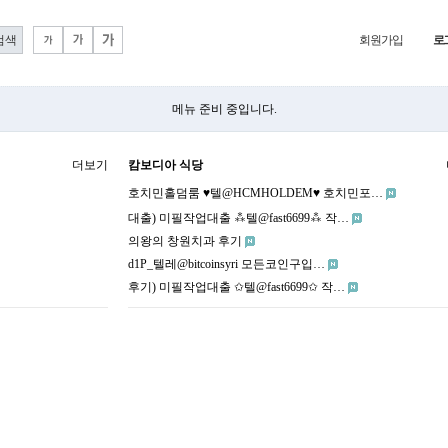
회원가입
로
메뉴 준비 중입니다.
더보기
캄보디아 식당
호치민홀덤룸 ♥텔@HCMHOLDEM♥ 호치민포…
대출) 미필작업대출 ⁂텔@fast6699⁂ 작…
의왕의 창원치과 후기
d1P_텔레@bitcoinsyri 모든코인구입…
후기) 미필작업대출 ✩텔@fast6699✩ 작…